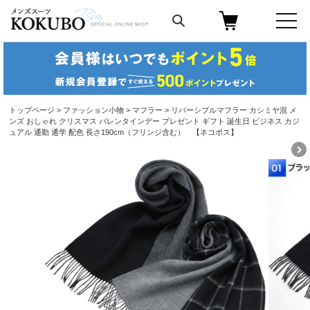
トップページ
>
ファッション小物
>
マフラー
> リバーシブルマフラー カシミヤ混 メ
ンズ おしゃれ クリスマス バレンタインデー プレゼント ギフト 誕生日 ビジネス カジ
ュアル 通勤 通学 配色 長さ190cm（フリンジ含む） 【ネコポス】