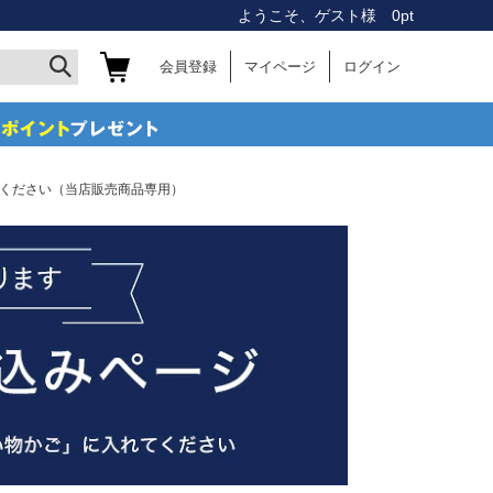
ようこそ、ゲスト様 0pt
会員登録
マイページ
ログイン
びください（当店販売商品専用）