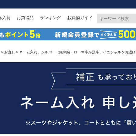
再入荷
お買得品
ランキング
お買物ガイド
ジ
>
お直し
> ネーム入れ、シルバー（銀刺繍）ローマ字か漢字、イニシャルをお選