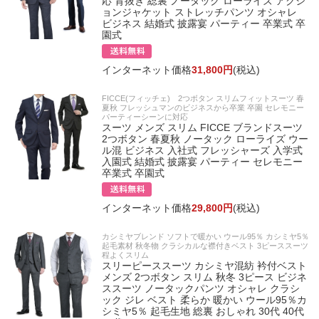
応 背抜き 総裏 ノータック ローライズ アクシ
ョンジャケット ストレッチパンツ オシャレ
ビジネス 結婚式 披露宴 パーティー 卒業式 卒
園式
インターネット価格
31,800円
(税込)
FICCE(フィッチェ) 2つボタン スリムフィットスーツ 春
夏秋 フレッシュマンのビジネスから卒業 卒園 セレモニー
パーティーシーンに対応
スーツ メンズ スリム FICCE ブランドスーツ
2つボタン 春夏秋 ノータック ローライズ ウー
ル混 ビジネス 入社式 フレッシャーズ 入学式
入園式 結婚式 披露宴 パーティー セレモニー
卒業式 卒園式
インターネット価格
29,800円
(税込)
カシミヤブレンド ソフトで暖かい ウール95％ カシミヤ5％
起毛素材 秋冬物 クラシカルな襟付きベスト 3ピーススーツ
程よくスリム
スリーピーススーツ カシミヤ混紡 衿付ベスト
メンズ 2つボタン スリム 秋冬 3ピース ビジネ
ススーツ ノータックパンツ オシャレ クラシ
ック ジレ ベスト 柔らか 暖かい ウール95％カ
シミヤ5％ 起毛生地 総裏 おしゃれ 30代 40代