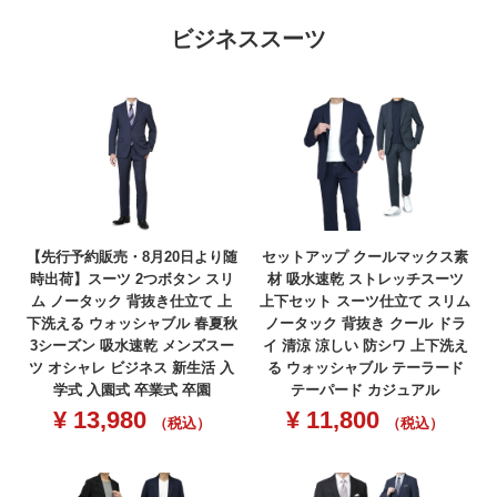
ビジネススーツ
【先行予約販売・8月20日より随
セットアップ クールマックス素
時出荷】スーツ 2つボタン スリ
材 吸水速乾 ストレッチスーツ
ム ノータック 背抜き仕立て 上
上下セット スーツ仕立て スリム
下洗える ウォッシャブル 春夏秋
ノータック 背抜き クール ドラ
3シーズン 吸水速乾 メンズスー
イ 清涼 涼しい 防シワ 上下洗え
ツ オシャレ ビジネス 新生活 入
る ウォッシャブル テーラード
学式 入園式 卒業式 卒園
テーパード カジュアル
¥
13,980
¥
11,800
（税込）
（税込）