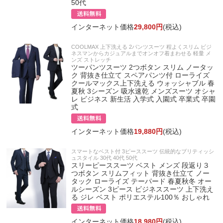
50代
インターネット価格
29,800円
(税込)
COOLMAX 上下洗える 2パンツスーツ 程よくスリム ビジ
ネスマンからカジュアルまでオンオフ着まわせる 軽量 メ
ンズ ストレッチ
ツーパンツスーツ 2つボタン スリム ノータッ
ク 背抜き仕立て スペアパンツ付 ローライズ
クールマックス上下洗える ウォッシャブル 春
夏秋 3シーズン 吸水速乾 メンズスーツ オシャ
レ ビジネス 新生活 入学式 入園式 卒業式 卒園
式
インターネット価格
19,880円
(税込)
スマートなベスト付 3ピーススーツ 伝統的なブリティッシ
ュスタイル 30代 40代 50代
スリーピーススーツ ベスト メンズ 段返り３
つボタン スリムフィット 背抜き仕立て ノー
タック ローライズ テーパード 春夏秋冬 オー
ルシーズン 3ピース ビジネススーツ 上下洗え
る ジレ ベスト ポリエステル100％ おしゃれ
インターネット価格
18,980円
(税込)