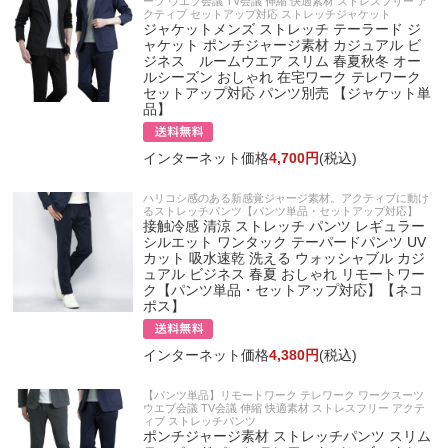
ーツ ウエブ会議 TV会議 伸縮 快適素材 ストレスフリー ア
クティブ セットアップ対応 ストレッチジャケット
ジャケットメンズ ストレッチ テーラード ジ
ャケット ポンチジャージ素材 カジュアル ビ
ジネス ルームウエア スリム 春夏秋冬 オー
ルシーズン おしゃれ 在宅ワーク テレワーク
セットアップ対応 パンツ別売 【ジャケット単
品】
インターネット価格
4,700円
(税込)
ハリコシ感のある新感覚ジャージ素材。アクティブに動け
るストレッチパンツ【パンツ単品・セットアップ対応】
接触冷感 清涼 ストレッチ パンツ レギュラー
シルエット ワンタック テーパードパンツ UV
カット 吸水速乾 洗える ウォッシャブル カジ
ュアル ビジネス 春夏 おしゃれ リモートワー
ク【パンツ単品・セットアップ対応】【ネコ
ポス】
インターネット価格
4,380円
(税込)
【パンツ単品】リモートワーク テレワーク ワークスーツ
ウエブ会議 TV会議 伸縮 快適素材 ストレスフリー アクテ
ィブ ストレッチパンツ
ポンチジャージ素材 ストレッチパンツ スリム