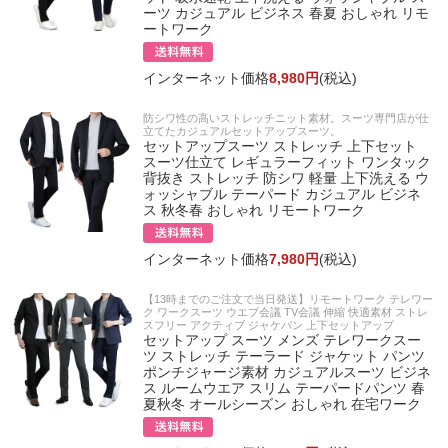
ーツ カジュアル ビジネス 春夏 おしゃれ リモ
ートワーク
インターネット価格
8,980円
(税込)
防シワ性の高いストレッチニット素材。スーツ専門店が仕
立てたカジュアルセットアップスーツ。
セットアップスーツ ストレッチ 上下セット
スーツ仕立て レギュラーフィット ワンタック
背抜き ストレッチ 防シワ 軽量 上下洗える ウ
ォッシャブル テーパード カジュアル ビジネ
ス 秋冬春 おしゃれ リモートワーク
インターネット価格
7,980円
(税込)
【13時までのご注文で当日発送】リモートワーク テレワー
ク ワークスーツ ウエブ会議 TV会議 伸縮 快適素材 ストレ
スフリー アクティブ ジャケパン 上下セットアップ
セットアップ スーツ メンズ テレワークスー
ツ ストレッチ テーラード ジャケット パンツ
ポンチジャージ素材 カジュアルスーツ ビジネ
ス ルームウエア スリム テーパードパンツ 春
夏秋冬 オールシーズン おしゃれ 在宅ワーク