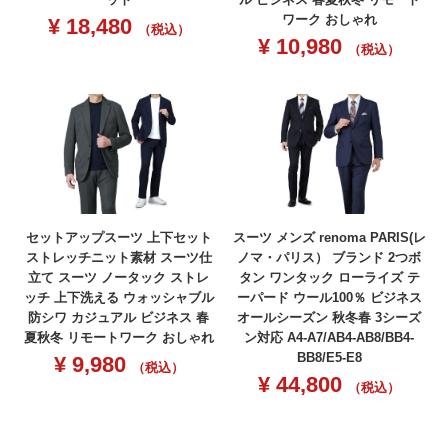
ワーク おしゃれ
¥
18,480
（税込）
¥
10,980
（税込）
セットアップスーツ 上下セット
スーツ メンズ renoma PARIS(レ
ストレッチニット素材 スーツ仕
ノマ・パリス） ブランド 2つボ
立て スーツ ノータック ストレ
タン ワンタック ローライズ テ
ッチ 上下洗える ウォッシャブル
ーパード ウール100％ ビジネス
防シワ カジュアル ビジネス 春
オールシーズン 秋冬春 3シーズ
夏秋冬 リモートワーク おしゃれ
ン対応 A4-A7/AB4-AB8/BB4-
BB8/E5-E8
¥
9,980
（税込）
¥
44,800
（税込）