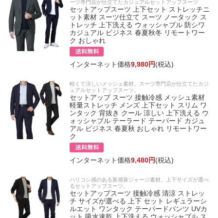
ーツ専門店が仕立てたカジュアルセットアップスーツ
セットアップスーツ 上下セット ストレッチニ
ット素材 スーツ仕立て スーツ ノータック ス
トレッチ 上下洗える ウォッシャブル 防シワ
カジュアル ビジネス 春夏秋冬 リモートワー
ク おしゃれ
インターネット価格
9,980円
(税込)
軽くて涼しいメッシュ素材。スーツ専門店が仕立てたカジ
ュアルセットアップスーツ。
セットアップ スーツ 接触冷感 メッシュ素材
軽量ストレッチ メンズ 上下セット スリム ワ
ンタック 背抜き クール 涼しい 上下洗える ウ
ォッシャブル テーラード テーパード カジュ
アル ビジネス 春夏秋 おしゃれ リモートワー
ク
インターネット価格
9,480円
(税込)
ハリコシ感のある新感覚ジャージ素材。上下サイズが選べ
るセットアップスーツ。
セットアップスーツ 接触冷感 清涼 ストレッ
チ サイズが選べる 上下 セット レギュラーシ
ルエット ワンタック テーパードパンツ UVカ
ット 吸水速乾 上下洗える ウォッシャブル ス