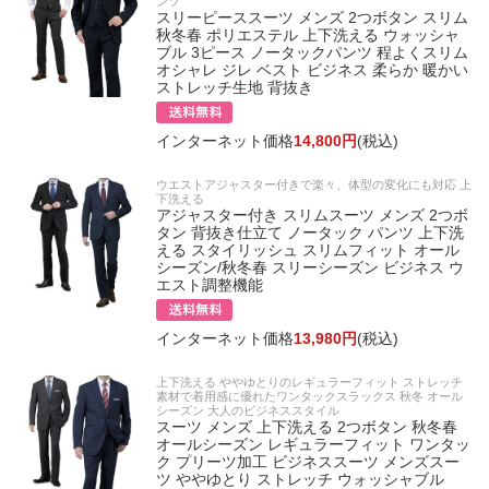
ンツ
スリーピーススーツ メンズ 2つボタン スリム
秋冬春 ポリエステル 上下洗える ウォッシャ
ブル 3ピース ノータックパンツ 程よくスリム
オシャレ ジレ ベスト ビジネス 柔らか 暖かい
ストレッチ生地 背抜き
インターネット価格
14,800円
(税込)
ウエストアジャスター付きで楽々、体型の変化にも対応 上
下洗える
アジャスター付き スリムスーツ メンズ 2つボ
タン 背抜き仕立て ノータック パンツ 上下洗
える スタイリッシュ スリムフィット オール
シーズン/秋冬春 スリーシーズン ビジネス ウ
エスト調整機能
インターネット価格
13,980円
(税込)
上下洗える ややゆとりのレギュラーフィット ストレッチ
素材で着用感に優れたワンタックスラックス 秋冬 オール
シーズン 大人のビジネススタイル
スーツ メンズ 上下洗える 2つボタン 秋冬春
オールシーズン レギュラーフィット ワンタッ
ク プリーツ加工 ビジネススーツ メンズスー
ツ ややゆとり ストレッチ ウォッシャブル