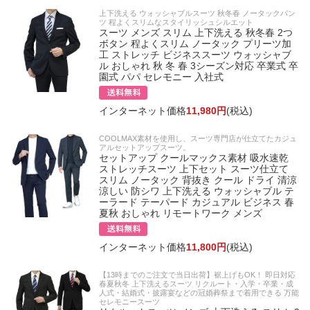
上下洗える ウォッシャブルスーツ 秋冬春 ノータックパン
ツ 程よくスリムなスタイリッシュシルエット
スーツ メンズ スリム 上下洗える 秋冬春 2つ
ボタン 程よくスリム ノータック プリーツ加
工 ストレッチ ビジネススーツ ウォッシャブ
ル おしゃれ 秋 冬 春 3シーズン対応 卒業式 卒
園式 パパ セレモニー 入社式
インターネット価格
11,980円
(税込)
COOLMAX素材を使用し、スーツ専門店が仕立てたカジュ
アルセットアップスーツ。
セットアップ クールマックス素材 吸水速乾
ストレッチスーツ 上下セット スーツ仕立て
スリム ノータック 背抜き クール ドライ 清涼
涼しい 防シワ 上下洗える ウォッシャブル テ
ーラード テーパード カジュアル ビジネス 春
夏秋 おしゃれ リモートワーク メンズ
インターネット価格
11,800円
(税込)
【13時までのご注文で当日出荷】裾上げもOK！ 即日対応
春夏秋冬 上下洗えるスーツ リクルート・入学・卒業・成
人式・結婚式・披露宴などの冠婚葬祭まで着用できる 万能
セレモニースーツ