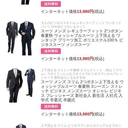
インターネット価格
13,980円
(税込)
大人のビジネススタイル レギュラーフィット ワンタック
パンツ ややゆとりのシルエット
スーツ メンズ レギュラーフィット 2つボタン
春夏秋 ウォッシャブルスーツ 上下洗える ワ
ンタック プリーツ加工 ポリエステル100％ ビ
ジネススーツ メンズスーツ
インターネット価格
13,980円
(税込)
上下洗える ストレッチ素材 スリムフィット （程よくスリ
ム）スタイリッシュなスタイルでビジネスマンからフレッ
シャーズ 新社会人にもおすすめ
スーツ メンズ スリム 2つボタン上下洗える ウ
ォッシャブルスーツ 春夏秋 3シーズン ストレ
ッチ ビジネス メンズスーツ オシャレ ビジネ
ス フレッシャーズ 新社会人 新生活 入社式 入
学式 卒業式 卒園式
インターネット価格
13,980円
(税込)
上下洗える スリム ビジネスマンからカジュアルまでオン