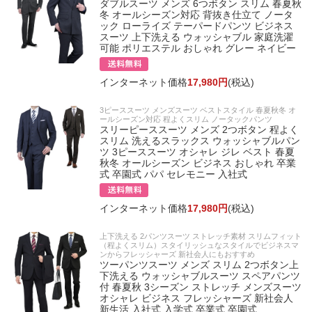
ダブルスーツ メンズ 6つボタン スリム 春夏秋
冬 オールシーズン対応 背抜き仕立て ノータ
ック ローライズ テーパードパンツ ビジネス
スーツ 上下洗える ウォッシャブル 家庭洗濯
可能 ポリエステル おしゃれ グレー ネイビー
インターネット価格
17,980円
(税込)
3ピーススーツ メンズスーツ ベストスタイル 春夏秋冬 オ
ールシーズン対応 程よくスリム ノータックパンツ
スリーピーススーツ メンズ 2つボタン 程よく
スリム 洗えるスラックス ウォッシャブルパン
ツ 3ピーススーツ オシャレ ジレ ベスト 春夏
秋冬 オールシーズン ビジネス おしゃれ 卒業
式 卒園式 パパ セレモニー 入社式
インターネット価格
17,980円
(税込)
上下洗える 2パンツスーツ ストレッチ素材 スリムフィット
（程よくスリム）スタイリッシュなスタイルでビジネスマ
ンからフレッシャーズ 新社会人にもおすすめ
ツーパンツスーツ メンズ スリム 2つボタン上
下洗える ウォッシャブルスーツ スペアパンツ
付 春夏秋 3シーズン ストレッチ メンズスーツ
オシャレ ビジネス フレッシャーズ 新社会人
新生活 入社式 入学式 卒業式 卒園式