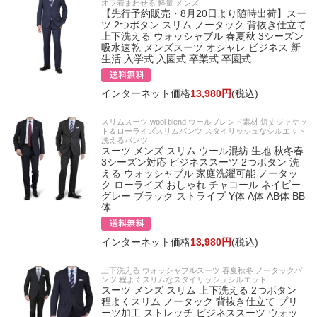
オフ着まわせる 軽量 メンズ
【先行予約販売・8月20日より随時出荷】スー
ツ 2つボタン スリム ノータック 背抜き仕立て
上下洗える ウォッシャブル 春夏秋 3シーズン
吸水速乾 メンズスーツ オシャレ ビジネス 新
生活 入学式 入園式 卒業式 卒園式
インターネット価格
13,980円
(税込)
スリムスーツ wool blend ウールブレンド素材 短丈ジャケッ
ト＆ローライズスリムパンツ スタイリッシュなシルエット
洗えるパンツ
スーツ メンズ スリム ウール混紡 生地 秋冬春
3シーズン対応 ビジネススーツ 2つボタン 洗
える ウォッシャブル 家庭洗濯可能 ノータッ
ク ローライズ おしゃれ チャコール ネイビー
グレー ブラック ストライプ Y体 A体 AB体 BB
体
インターネット価格
13,980円
(税込)
上下洗える ウォッシャブルスーツ 春夏秋冬 ノータックパ
ンツ 程よくスリムなスタイリッシュシルエット
スーツ メンズ スリム 上下洗える 2つボタン
程よくスリム ノータック 背抜き仕立て プリ
ーツ加工 ストレッチ ビジネススーツ ウォッ