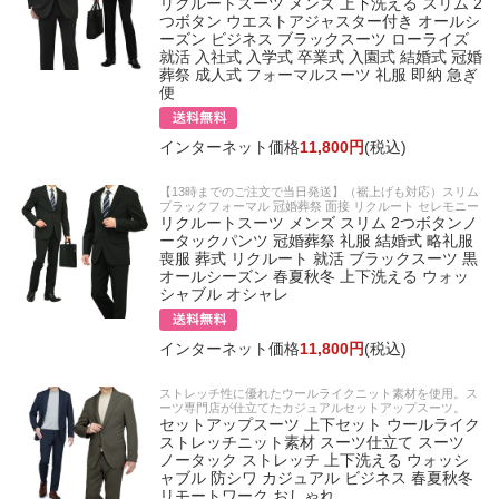
リクルートスーツ メンズ 上下洗える スリム 2
つボタン ウエストアジャスター付き オールシ
ーズン ビジネス ブラックスーツ ローライズ
就活 入社式 入学式 卒業式 入園式 結婚式 冠婚
葬祭 成人式 フォーマルスーツ 礼服 即納 急ぎ
便
インターネット価格
11,800円
(税込)
【13時までのご注文で当日発送】（裾上げも対応）スリム
ブラックフォーマル 冠婚葬祭 面接 リクルート セレモニー
リクルートスーツ メンズ スリム 2つボタンノ
ータックパンツ 冠婚葬祭 礼服 結婚式 略礼服
喪服 葬式 リクルート 就活 ブラックスーツ 黒
オールシーズン 春夏秋冬 上下洗える ウォッ
シャブル オシャレ
インターネット価格
11,800円
(税込)
ストレッチ性に優れたウールライクニット素材を使用。ス
ーツ専門店が仕立てたカジュアルセットアップスーツ。
セットアップスーツ 上下セット ウールライク
ストレッチニット素材 スーツ仕立て スーツ
ノータック ストレッチ 上下洗える ウォッシ
ャブル 防シワ カジュアル ビジネス 春夏秋冬
リモートワーク おしゃれ