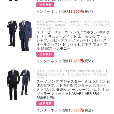
インターネット価格
17,800円
(税込)
洗える 3ピーススーツ レギュラーフィット ワンタックパン
ツ ややゆとり 春夏秋冬 上下＆ベスト ウォッシャブル ビジ
ネス セレモニーシーン
スリーピーススーツ メンズ 2つボタン ややゆ
とり レギュラーフィット 上下洗える ウォッ
シャブル 3ピーススーツ オシャレ ジレ ベスト
オールシーズン おしゃれ ビジネス フォーマ
ル 結婚式 セレモニー
インターネット価格
17,480円
(税込)
ウエストアジャスター付きで楽々 体型の変化にも対応 上
下洗えるウォッシャブル レギュラースタイル ワンタック
パンツ
スーツ メンズ アジャスター付き 2つボタン 背
抜き仕立て 上下洗える ワンタック スラック
ス ビジネス 春夏秋 オールシーズン ゆとり レ
ギュラーフィット A4-A8/AB4-AB8/BB4-
BB8/E4-E8
インターネット価格
15,980円
(税込)