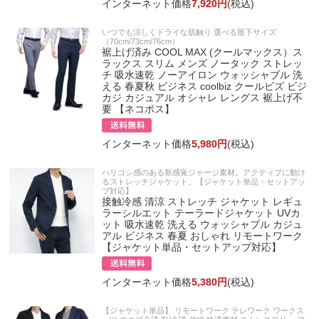
インターネット価格
7,920円
(税込)
いつでも涼しくドライな肌触り 選べる股下サイズ
（70cm/73cm/76cm）
裾上げ済み COOL MAX (クールマックス）ス
ラックス スリム メンズ ノータック ストレッ
チ 吸水速乾 ノーアイロン ウォッシャブル 洗
える 春夏秋 ビジネス coolbiz クールビズ ビジ
カジ カジュアル オシャレ レングス 裾上げ不
要 【ネコポス】
インターネット価格
5,980円
(税込)
ハリコシ感のある新感覚ジャージ素材。アクティブに動け
るストレッチジャケット。【ジャケット単品・セットアッ
プ対応】
接触冷感 清涼 ストレッチ ジャケット レギュ
ラーシルエット テーラードジャケット UVカ
ット 吸水速乾 洗える ウォッシャブル カジュ
アル ビジネス 春夏 おしゃれ リモートワーク
【ジャケット単品・セットアップ対応】
インターネット価格
5,380円
(税込)
【ジャケット単品】 リモートワーク テレワーク ワークス