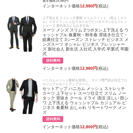
通常価格14,980円
インターネット価格
12,980円
(税込)
上下洗える ストレッチ素材 スリムフィット （程よくスリ
ム）スタイリッシュなスタイルでビジネスマンからフレッ
シャーズ 新社会人にもおすすめ
スーツ メンズ スリム 2つボタン上下洗える ウ
ォッシャブル 春夏秋・秋冬春 背抜き仕立て・
総裏仕立て 3シーズン ストレッチ ビジネス メ
ンズスーツ オシャレ ビジネス フレッシャー
ズ 新社会人 新生活 入社式 入学式 卒業式 卒園
式
インターネット価格
12,980円
(税込)
ハニカムメッシュ素材を使用し、スーツ専門店が仕立てた
カジュアルセットアップスーツ。
セットアップ ハニカム メッシュ ストレッチ
スーツ 上下セット スーツ仕立て スリム ノー
タック 背抜き クール ドライ 清涼 涼しい 防シ
ワ 上下洗える ウォッシャブル カジュアル ビ
ジネス 春夏秋 おしゃれ リモートワーク メン
ズ
インターネット価格
12,800円
(税込)