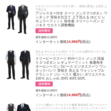
ウエストアジャスター付きで楽々、体型の変化にも対応 上
下洗える
アジャスター付き スーツ メンズ 2つボタン ワ
ンタック 背抜き仕立て 上下洗える ゆとり レ
ギュラーフィット 秋冬春 スリーシーズン ビ
ジネス ウエスト調整機能
通常価格15,980円
インターネット価格
14,980円
(税込)
洗える ポリエステル100％ クラシカルな襟付きベスト 3ピ
ーススーツ レギュラーフィット
スリーピーススーツ 衿付ベスト メンズ 段返
り３つボタン レギュラーフィット 春夏秋冬
オールシーズン 3ピース ビジネススーツ ワン
タックパンツ 背抜き 洗える ウォッシャブル
クラシック ジレ ベスト 暖かい ポリエステル
100％ おしゃれ 30代 40代 50代
通常価格15,980円
インターネット価格
14,980円
(税込)
ソフトで暖かい ウールライク素材 秋冬対応 3ピーススーツ
メンズスーツ ベストスタイル 程よくスリム ノータックパ