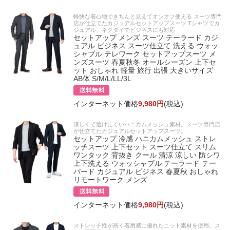
軽快な着心地できちんと見えてオンオフ使える スーツ専門
店が仕立てたカジュアルセットアップスーツ Tシャツでカ
ジュアル、ネクタイでビジネスにも対応
セットアップ メンズ スーツ テーラード カジ
ュアル ビジネス スーツ仕立て 洗える ウォッ
シャブル テレワーク セットアップスーツ メ
ンズスーツ 春夏秋冬 オールシーズン 上下セ
ット おしゃれ 軽量 旅行 出張 大きいサイズ
AB体 S/M/L/LL/3L
インターネット価格
9,980円
(税込)
涼しくて透けにくいハニカムメッシュ素材。スーツ専門店
が仕立てたカジュアルセットアップスーツ。
セットアップ 冷感 ハニカムメッシュ ストレ
ッチスーツ 上下セット スーツ仕立て スリム
ワンタック 背抜き クール 清涼 涼しい 防シワ
上下洗える ウォッシャブル テーラード テー
パード カジュアル ビジネス 春夏秋 おしゃれ
リモートワーク メンズ
インターネット価格
9,980円
(税込)
ストレッチ性が高く着用感に優れたニット素材を使用。ス