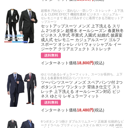
超撥水 汚れない・濡れない・防シワ・ストレッチ・上下洗
える CLERE EFECT 機能性素材 ビジネス・カジュアル・
セレモニーまで 裾上げ済みすぐに着用できる万能セットア
ップスーツ
セットアップスーツ メンズ 上下洗える スリ
ム 2つボタン 超撥水 オールシーズン 春夏秋冬
ビジネス 入学式 卒業式 入園式 結婚式 披露宴
成人式 セレモニー カジュアルスーツ ゴルフ
スポーツ オシャレ パパ ウォッシャブル イー
ジーケア クリアエフェクト ストレッチ
インターネット価格
18,800円
(税込)
ゆとりのあるレギュラーフィット。スーツが長持ち、上下
洗える春夏秋冬対応2パンツスーツ。
ツーパンツスーツ メンズ スペアパンツ付 2つ
ボタンスーツ ワンタック 背抜き仕立て スト
レッチ 上下洗える オールシーズン対応 ビジ
ネス ゆとり レギュラーフィット
インターネット価格
18,480円
(税込)
6つボタン２つ掛け ダブルスリムスーツ 正統派 伝統的なピ
ークドラペル ブリティッシュスタイル Wスーツ A体 AB体