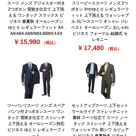
スーツ メンズ アジャスター付き
スリーピーススーツ メンズ 2つ
2つボタン 背抜き仕立て 上下洗
ボタン ややゆとり レギュラーフ
える ワンタック スラックス ビ
ィット 上下洗える ウォッシャブ
ジネス 春夏秋 オールシーズン
ル 3ピーススーツ オシャレ ジレ
ゆとり レギュラーフィット A4-
ベスト オールシーズン おしゃれ
A8/AB4-AB8/BB4-BB8/E4-E8
ビジネス フォーマル 結婚式 セ
レモニー
¥
15,980
（税込）
¥
17,480
（税込）
ツーパンツスーツ メンズ スペア
セットアップスーツ 上下セット
パンツ付 2つボタンスーツ ワン
ウールライク ストレッチニット
タック 背抜き仕立て ストレッチ
素材 スーツ仕立て スーツ ノー
上下洗える オールシーズン対応
タック ストレッチ 上下洗える
ビジネス ゆとり レギュラーフィ
ウォッシャブル 防シワ カジュア
ット
ル ビジネス 春夏秋冬 リモート