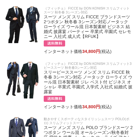
（フィッチェ） FICCE by DON KONISH スリムフィット
スーツ 秋冬春 3シーズン対応
スーツ メンズ スリム FICCE ブランドスーツ
2つボタン 秋冬春 3シーズン対応ノータック
ローライズ ウール混 日本製素材 ビジネス 結
婚式 披露宴 パーティー 卒業式 卒園式 セレモ
ニー 入社式 成人式【RFUK】
インターネット価格
34,800円
(税込)
（フィッチェ） FICCE by DON KONISH スリムフィット3
ピーススーツ 秋冬春3シーズン対応
スリーピーススーツ メンズ スリム FICCE 秋
冬春 3シーズン対応 ノータック ローライズ ウ
ール混 日本製素材 ジレ ベスト付 ビジネス オ
シャレ 卒業式 卒園式 入学式 入社式 結婚式 披
露宴
インターネット価格
34,800円
(税込)
動きやすくスポーティなスタイリッシュスーツ POLO(ポ
ロ) スリムフィットスーツ
スーツ メンズ スリム POLO ブランドスーツ 2
つボタン ウール混 オールシーズン/秋冬春対