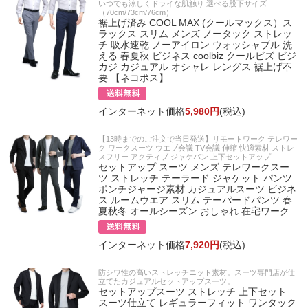
いつでも涼しくドライな肌触り 選べる股下サイズ
（70cm/73cm/76cm）
裾上げ済み COOL MAX (クールマックス）ス
ラックス スリム メンズ ノータック ストレッ
チ 吸水速乾 ノーアイロン ウォッシャブル 洗
える 春夏秋 ビジネス coolbiz クールビズ ビジ
カジ カジュアル オシャレ レングス 裾上げ不
要 【ネコポス】
インターネット価格
5,980円
(税込)
【13時までのご注文で当日発送】リモートワーク テレワー
ク ワークスーツ ウエブ会議 TV会議 伸縮 快適素材 ストレ
スフリー アクティブ ジャケパン 上下セットアップ
セットアップ スーツ メンズ テレワークスー
ツ ストレッチ テーラード ジャケット パンツ
ポンチジャージ素材 カジュアルスーツ ビジネ
ス ルームウエア スリム テーパードパンツ 春
夏秋冬 オールシーズン おしゃれ 在宅ワーク
インターネット価格
7,920円
(税込)
防シワ性の高いストレッチニット素材。スーツ専門店が仕
立てたカジュアルセットアップスーツ。
セットアップスーツ ストレッチ 上下セット
スーツ仕立て レギュラーフィット ワンタック