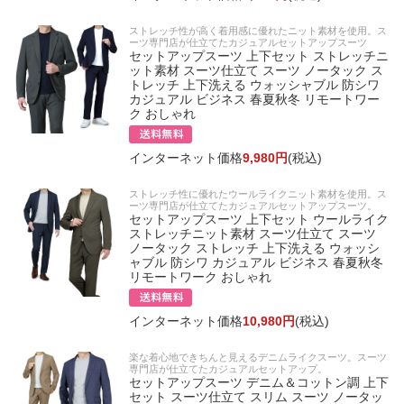
ストレッチ性が高く着用感に優れたニット素材を使用。ス
ーツ専門店が仕立てたカジュアルセットアップスーツ
セットアップスーツ 上下セット ストレッチニ
ット素材 スーツ仕立て スーツ ノータック ス
トレッチ 上下洗える ウォッシャブル 防シワ
カジュアル ビジネス 春夏秋冬 リモートワー
ク おしゃれ
インターネット価格
9,980円
(税込)
ストレッチ性に優れたウールライクニット素材を使用。ス
ーツ専門店が仕立てたカジュアルセットアップスーツ。
セットアップスーツ 上下セット ウールライク
ストレッチニット素材 スーツ仕立て スーツ
ノータック ストレッチ 上下洗える ウォッシ
ャブル 防シワ カジュアル ビジネス 春夏秋冬
リモートワーク おしゃれ
インターネット価格
10,980円
(税込)
楽な着心地できちんと見えるデニムライクスーツ。スーツ
専門店が仕立てたカジュアルセットアップ。
セットアップスーツ デニム＆コットン調 上下
セット スーツ仕立て スリム スーツ ノータッ