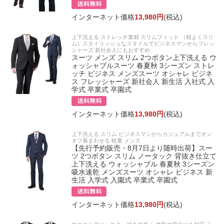
インターネット価格
13,980円
(税込)
上下洗える ストレッチ素材 スリムフィット （程よくスリ
ム）スタイリッシュなスタイルでビジネスマンからフレッ
シャーズ 新社会人にもおすすめ
スーツ メンズ スリム 2つボタン上下洗える ウ
ォッシャブルスーツ 春夏秋 3シーズン ストレ
ッチ ビジネス メンズスーツ オシャレ ビジネ
ス フレッシャーズ 新社会人 新生活 入社式 入
学式 卒業式 卒園式
インターネット価格
13,980円
(税込)
上下洗える スリム ビジネスマンからカジュアルまでオン
オフ着まわせる 軽量 メンズ
【先行予約販売・8月7日より随時出荷】スー
ツ 2つボタン スリム ノータック 背抜き仕立て
上下洗える ウォッシャブル 春夏秋 3シーズン
吸水速乾 メンズスーツ オシャレ ビジネス 新
生活 入学式 入園式 卒業式 卒園式
インターネット価格
13,980円
(税込)