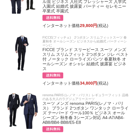
ル混 ビジネス 入社式 フレッシャーズ 入学式
入園式 結婚式 披露宴 パーティー セレモニー
卒業式 卒園式
インターネット価格
29,800円
(税込)
FICCE(フィッチェ) 2つボタン スリムフィットスーツ 春
夏秋冬 オールシーズン ビジネスから結婚式 パーティーシ
ーンに
FICCE ブランド スリーピース スーツ メンズ
スリム スリムフィット 2つボタン ジレ ベスト
付 ノータック ローライズパンツ 春夏秋冬 オ
ールシーズン オシャレ 結婚式 披露宴 ビジネ
ス
インターネット価格
34,800円
(税込)
renoma PARIS (レノマ・パリス）レギュラーフィット 品格
のある大人のラグジュアリースーツ
スーツ メンズ renoma PARIS(レノマ・パリ
ス） ブランド 2つボタン ワンタック ローライ
ズ テーパード ウール100％ ビジネス オール
シーズン 秋冬春 3シーズン対応 A4-A7/AB4-
AB8/BB4-BB8/E5-E8