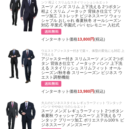
ンツ 程よくスリムなスタイリッシュシルエット
スーツ メンズ スリム 上下洗える 2つボタン
程よくスリム ノータック 背抜き仕立て プリ
ーツ加工 ストレッチ ビジネススーツ ウォッ
シャブル おしゃれ 春夏秋冬 オールシーズン
対応 卒業式 卒園式 パパ セレモニー 入社式
インターネット価格
13,800円
(税込)
ウエストアジャスター付きで楽々、体型の変化にも対応 上
下洗える
アジャスター付き スリムスーツ メンズ 2つボ
タン 背抜き仕立て ノータック パンツ 上下洗
える スタイリッシュ スリムフィット オール
シーズン/秋冬春 スリーシーズン ビジネス ウ
エスト調整機能
インターネット価格
13,980円
(税込)
大人のビジネススタイル レギュラーフィット ワンタック
パンツ ややゆとりのシルエット
スーツ メンズ レギュラーフィット 2つボタン
春夏秋 ウォッシャブルスーツ 上下洗える ワ
ンタック プリーツ加工 ポリエステル100％ ビ
ジネススーツ メンズスーツ