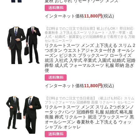
夏秋 おしゃれ リモートワーク メンズ
インターネット価格
11,800円
(税込)
【13時までのご注文で当日出荷】裾上げもOK！ 即日対応
春夏秋冬 上下洗えるスーツ リクルート・入学・卒業・成
人式・結婚式・披露宴などの冠婚葬祭まで着用できる 万能
セレモニースーツ
リクルートスーツ メンズ 上下洗える スリム 2
つボタン ウエストアジャスター付き オールシ
ーズン ビジネス ブラックスーツ ローライズ
就活 入社式 入学式 卒業式 入園式 結婚式 冠婚
葬祭 成人式 フォーマルスーツ 礼服 即納 急ぎ
便
インターネット価格
11,800円
(税込)
【13時までのご注文で当日発送】（裾上げも対応）スリム
ブラックフォーマル 冠婚葬祭 面接 リクルート セレモニー
リクルートスーツ メンズ スリム 2つボタンノ
ータックパンツ 冠婚葬祭 礼服 結婚式 略礼服
喪服 葬式 リクルート 就活 ブラックスーツ 黒
オールシーズン 春夏秋冬 上下洗える ウォッ
シャブル オシャレ