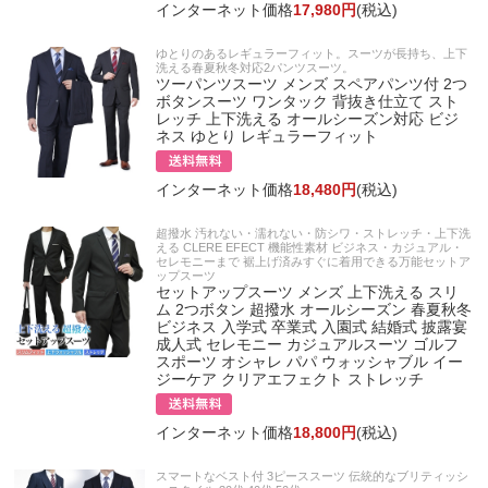
インターネット価格
17,980円
(税込)
ゆとりのあるレギュラーフィット。スーツが長持ち、上下
洗える春夏秋冬対応2パンツスーツ。
ツーパンツスーツ メンズ スペアパンツ付 2つ
ボタンスーツ ワンタック 背抜き仕立て スト
レッチ 上下洗える オールシーズン対応 ビジ
ネス ゆとり レギュラーフィット
インターネット価格
18,480円
(税込)
超撥水 汚れない・濡れない・防シワ・ストレッチ・上下洗
える CLERE EFECT 機能性素材 ビジネス・カジュアル・
セレモニーまで 裾上げ済みすぐに着用できる万能セットア
ップスーツ
セットアップスーツ メンズ 上下洗える スリ
ム 2つボタン 超撥水 オールシーズン 春夏秋冬
ビジネス 入学式 卒業式 入園式 結婚式 披露宴
成人式 セレモニー カジュアルスーツ ゴルフ
スポーツ オシャレ パパ ウォッシャブル イー
ジーケア クリアエフェクト ストレッチ
インターネット価格
18,800円
(税込)
スマートなベスト付 3ピーススーツ 伝統的なブリティッシ