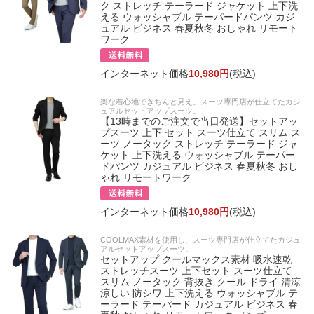
ク ストレッチ テーラード ジャケット 上下洗
える ウォッシャブル テーパードパンツ カジ
ュアル ビジネス 春夏秋冬 おしゃれ リモート
ワーク
インターネット価格
10,980円
(税込)
楽な着心地できちんと見え。スーツ専門店が仕立てたカジ
ュアルセットアップスーツ。
【13時までのご注文で当日発送】セットアッ
プスーツ 上下 セット スーツ仕立て スリム ス
ーツ ノータック ストレッチ テーラード ジャ
ケット 上下洗える ウォッシャブル テーパー
ドパンツ カジュアル ビジネス 春夏秋冬 おし
ゃれ リモートワーク
インターネット価格
10,980円
(税込)
COOLMAX素材を使用し、スーツ専門店が仕立てたカジュ
アルセットアップスーツ。
セットアップ クールマックス素材 吸水速乾
ストレッチスーツ 上下セット スーツ仕立て
スリム ノータック 背抜き クール ドライ 清涼
涼しい 防シワ 上下洗える ウォッシャブル テ
ーラード テーパード カジュアル ビジネス 春