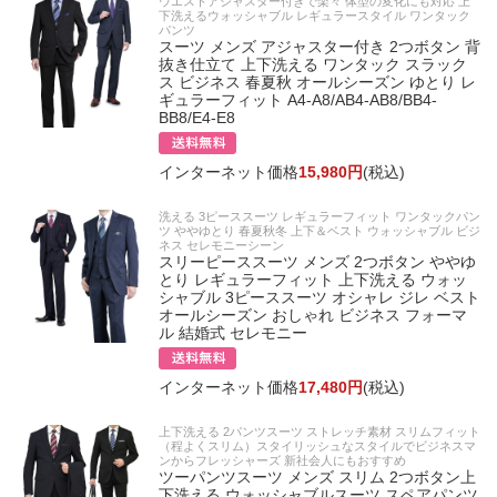
ウエストアジャスター付きで楽々 体型の変化にも対応 上
下洗えるウォッシャブル レギュラースタイル ワンタック
パンツ
スーツ メンズ アジャスター付き 2つボタン 背
抜き仕立て 上下洗える ワンタック スラック
ス ビジネス 春夏秋 オールシーズン ゆとり レ
ギュラーフィット A4-A8/AB4-AB8/BB4-
BB8/E4-E8
インターネット価格
15,980円
(税込)
洗える 3ピーススーツ レギュラーフィット ワンタックパン
ツ ややゆとり 春夏秋冬 上下＆ベスト ウォッシャブル ビジ
ネス セレモニーシーン
スリーピーススーツ メンズ 2つボタン ややゆ
とり レギュラーフィット 上下洗える ウォッ
シャブル 3ピーススーツ オシャレ ジレ ベスト
オールシーズン おしゃれ ビジネス フォーマ
ル 結婚式 セレモニー
インターネット価格
17,480円
(税込)
上下洗える 2パンツスーツ ストレッチ素材 スリムフィット
（程よくスリム）スタイリッシュなスタイルでビジネスマ
ンからフレッシャーズ 新社会人にもおすすめ
ツーパンツスーツ メンズ スリム 2つボタン上
下洗える ウォッシャブルスーツ スペアパンツ