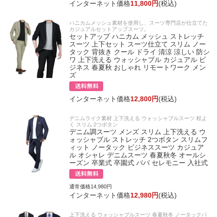
インターネット価格
11,800円
(税込)
ハニカムメッシュ素材を使用し、スーツ専門店が仕立てた
カジュアルセットアップスーツ。
セットアップ ハニカム メッシュ ストレッチ
スーツ 上下セット スーツ仕立て スリム ノー
タック 背抜き クール ドライ 清涼 涼しい 防シ
ワ 上下洗える ウォッシャブル カジュアル ビ
ジネス 春夏秋 おしゃれ リモートワーク メン
ズ
インターネット価格
12,800円
(税込)
デニムライク素材 上下洗える ウォッシャブルスーツ 程よ
く スリム 2つボタン
デニム調スーツ メンズ スリム 上下洗える ウ
ォッシャブル ストレッチ 2つボタン スリムフ
ィット ノータック ビジネススーツ カジュア
ル オシャレ デニムスーツ 春夏秋冬 オールシ
ーズン 卒業式 卒園式 パパ セレモニー 入社式
通常価格14,980円
インターネット価格
12,980円
(税込)
上下洗える ウォッシャブルスーツ 春夏秋冬 ノータックパ