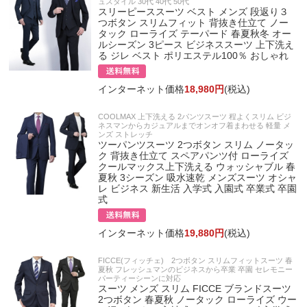
ュスタイル 30代 40代 50代
スリーピーススーツ ベスト メンズ 段返り３
つボタン スリムフィット 背抜き仕立て ノー
タック ローライズ テーパード 春夏秋冬 オー
ルシーズン 3ピース ビジネススーツ 上下洗え
る ジレ ベスト ポリエステル100％ おしゃれ
インターネット価格
18,980円
(税込)
COOLMAX 上下洗える 2パンツスーツ 程よくスリム ビジ
ネスマンからカジュアルまでオンオフ着まわせる 軽量 メ
ンズ ストレッチ
ツーパンツスーツ 2つボタン スリム ノータッ
ク 背抜き仕立て スペアパンツ付 ローライズ
クールマックス上下洗える ウォッシャブル 春
夏秋 3シーズン 吸水速乾 メンズスーツ オシャ
レ ビジネス 新生活 入学式 入園式 卒業式 卒園
式
インターネット価格
19,880円
(税込)
FICCE(フィッチェ) 2つボタン スリムフィットスーツ 春
夏秋 フレッシュマンのビジネスから卒業 卒園 セレモニー
パーティーシーンに対応
スーツ メンズ スリム FICCE ブランドスーツ
2つボタン 春夏秋 ノータック ローライズ ウー