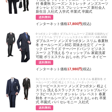
付 春夏秋 3シーズン ストレッチ メンズスーツ
オシャレ ビジネス フレッシャーズ 新社会人
新生活 入社式 入学式 卒業式 卒園式
インターネット価格
17,800円
(税込)
6つボタン２つ掛け ダブルスリムスーツ 正統派 伝統的なピ
ークドラペル ブリティッシュスタイル Wスーツ A体 AB体
ダブルスーツ メンズ 6つボタン スリム 春夏秋
冬 オールシーズン対応 背抜き仕立て ノータ
ック ローライズ テーパードパンツ ビジネス
スーツ 上下洗える ウォッシャブル 家庭洗濯
可能 ポリエステル おしゃれ グレー ネイビー
インターネット価格
17,980円
(税込)
3ピーススーツ メンズスーツ ベストスタイル 春夏秋冬 オ
ールシーズン対応 程よくスリム ノータックパンツ
スリーピーススーツ メンズ 2つボタン 程よく
スリム 洗えるスラックス ウォッシャブルパン
ツ 3ピーススーツ オシャレ ジレ ベスト 春夏
秋冬 オールシーズン ビジネス おしゃれ 卒業
式 卒園式 パパ セレモニー 入社式