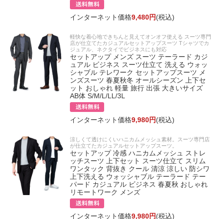
インターネット価格
9,480円
(税込)
軽快な着心地できちんと見えてオンオフ使える スーツ専門
店が仕立てたカジュアルセットアップスーツ Tシャツでカ
ジュアル、ネクタイでビジネスにも対応
セットアップ メンズ スーツ テーラード カジ
ュアル ビジネス スーツ仕立て 洗える ウォッ
シャブル テレワーク セットアップスーツ メ
ンズスーツ 春夏秋冬 オールシーズン 上下セ
ット おしゃれ 軽量 旅行 出張 大きいサイズ
AB体 S/M/L/LL/3L
インターネット価格
9,980円
(税込)
涼しくて透けにくいハニカムメッシュ素材。スーツ専門店
が仕立てたカジュアルセットアップスーツ。
セットアップ 冷感 ハニカムメッシュ ストレ
ッチスーツ 上下セット スーツ仕立て スリム
ワンタック 背抜き クール 清涼 涼しい 防シワ
上下洗える ウォッシャブル テーラード テー
パード カジュアル ビジネス 春夏秋 おしゃれ
リモートワーク メンズ
インターネット価格
9,980円
(税込)