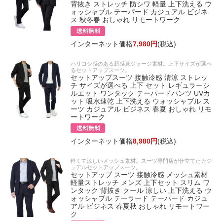
背抜き ストレッチ 防シワ 軽量 上下洗える ウ
ォッシャブル テーパード カジュアル ビジネ
ス 秋冬春 おしゃれ リモートワーク
インターネット価格
7,980円
(税込)
ハリコシ感のある新感覚ジャージ素材。上下サイズが選べ
るセットアップスーツ。
セットアップスーツ 接触冷感 清涼 ストレッ
チ サイズが選べる 上下 セット レギュラーシ
ルエット ワンタック テーパードパンツ UVカ
ット 吸水速乾 上下洗える ウォッシャブル ス
ーツ カジュアル ビジネス 春夏 おしゃれ リモ
ートワーク
インターネット価格
8,980円
(税込)
軽くて涼しいメッシュ素材。スーツ専門店が仕立てたカジ
ュアルセットアップスーツ。
セットアップ スーツ 接触冷感 メッシュ素材
軽量ストレッチ メンズ 上下セット スリム ワ
ンタック 背抜き クール 涼しい 上下洗える ウ
ォッシャブル テーラード テーパード カジュ
アル ビジネス 春夏秋 おしゃれ リモートワー
ク