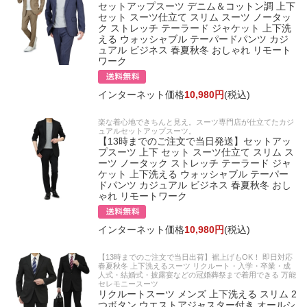
セットアップスーツ デニム＆コットン調 上下
セット スーツ仕立て スリム スーツ ノータッ
ク ストレッチ テーラード ジャケット 上下洗
える ウォッシャブル テーパードパンツ カジ
ュアル ビジネス 春夏秋冬 おしゃれ リモート
ワーク
インターネット価格
10,980円
(税込)
楽な着心地できちんと見え。スーツ専門店が仕立てたカジ
ュアルセットアップスーツ。
【13時までのご注文で当日発送】セットアッ
プスーツ 上下 セット スーツ仕立て スリム ス
ーツ ノータック ストレッチ テーラード ジャ
ケット 上下洗える ウォッシャブル テーパー
ドパンツ カジュアル ビジネス 春夏秋冬 おし
ゃれ リモートワーク
インターネット価格
10,980円
(税込)
【13時までのご注文で当日出荷】裾上げもOK！ 即日対応
春夏秋冬 上下洗えるスーツ リクルート・入学・卒業・成
人式・結婚式・披露宴などの冠婚葬祭まで着用できる 万能
セレモニースーツ
リクルートスーツ メンズ 上下洗える スリム 2
つボタン ウエストアジャスター付き オールシ