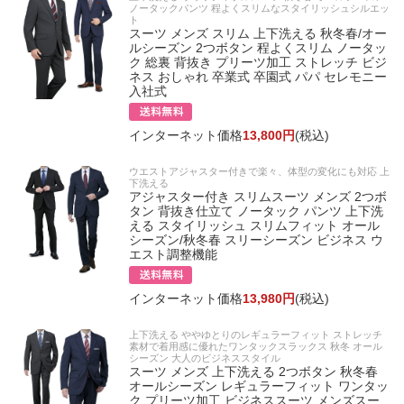
ノータックパンツ 程よくスリムなスタイリッシュシルエッ
ト
スーツ メンズ スリム 上下洗える 秋冬春/オー
ルシーズン 2つボタン 程よくスリム ノータッ
ク 総裏 背抜き プリーツ加工 ストレッチ ビジ
ネス おしゃれ 卒業式 卒園式 パパ セレモニー
入社式
インターネット価格
13,800円
(税込)
ウエストアジャスター付きで楽々、体型の変化にも対応 上
下洗える
アジャスター付き スリムスーツ メンズ 2つボ
タン 背抜き仕立て ノータック パンツ 上下洗
える スタイリッシュ スリムフィット オール
シーズン/秋冬春 スリーシーズン ビジネス ウ
エスト調整機能
インターネット価格
13,980円
(税込)
上下洗える ややゆとりのレギュラーフィット ストレッチ
素材で着用感に優れたワンタックスラックス 秋冬 オール
シーズン 大人のビジネススタイル
スーツ メンズ 上下洗える 2つボタン 秋冬春
オールシーズン レギュラーフィット ワンタッ
ク プリーツ加工 ビジネススーツ メンズスー