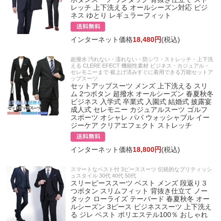
レッチ 上下洗える オールシーズン対応 ビジ
ネス ゆとり レギュラーフィット
インターネット価格
18,480円
(税込)
超撥水 汚れない・濡れない・防シワ・ストレッチ・上下洗
える CLERE EFECT 機能性素材 ビジネス・カジュアル・
セレモニーまで 裾上げ済みすぐに着用できる万能セットア
ップスーツ
セットアップスーツ メンズ 上下洗える スリ
ム 2つボタン 超撥水 オールシーズン 春夏秋冬
ビジネス 入学式 卒業式 入園式 結婚式 披露宴
成人式 セレモニー カジュアルスーツ ゴルフ
スポーツ オシャレ パパ ウォッシャブル イー
ジーケア クリアエフェクト ストレッチ
インターネット価格
18,800円
(税込)
スマートなベスト付 3ピーススーツ 伝統的なブリティッシ
ュスタイル 30代 40代 50代
スリーピーススーツ ベスト メンズ 段返り３
つボタン スリムフィット 背抜き仕立て ノー
タック ローライズ テーパード 春夏秋冬 オー
ルシーズン 3ピース ビジネススーツ 上下洗え
る ジレ ベスト ポリエステル100％ おしゃれ