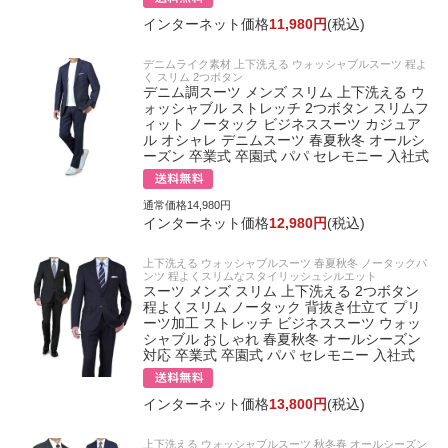
インターネット価格
11,980円
(税込)
デニムライク素材 上下洗える ウォッシャブルスーツ 程よ
く スリム 2つボタン
デニム調スーツ メンズ スリム 上下洗える ウ
ォッシャブル ストレッチ 2つボタン スリムフ
ィット ノータック ビジネススーツ カジュア
ル オシャレ デニムスーツ 春夏秋冬 オールシ
ーズン 卒業式 卒園式 パパ セレモニー 入社式
通常価格14,980円
インターネット価格
12,980円
(税込)
上下洗える ウォッシャブルスーツ 春夏秋冬 ノータックパ
ンツ 程よくスリムなスタイリッシュシルエット
スーツ メンズ スリム 上下洗える 2つボタン
程よくスリム ノータック 背抜き仕立て プリ
ーツ加工 ストレッチ ビジネススーツ ウォッ
シャブル おしゃれ 春夏秋冬 オールシーズン
対応 卒業式 卒園式 パパ セレモニー 入社式
インターネット価格
13,800円
(税込)
上下洗える ウォッシャブルスーツ 秋冬春 オールシーズン