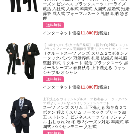
ーズン ビジネス ブラックスーツ ローライズ
就活 入社式 入学式 卒業式 入園式 結婚式 冠婚
葬祭 成人式 フォーマルスーツ 礼服 即納 急ぎ
便
インターネット価格
11,800円
(税込)
【13時までのご注文で当日発送】（裾上げも対応）スリム
ブラックフォーマル 冠婚葬祭 面接 リクルート セレモニー
リクルートスーツ メンズ スリム 2つボタンノ
ータックパンツ 冠婚葬祭 礼服 結婚式 略礼服
喪服 葬式 リクルート 就活 ブラックスーツ 黒
オールシーズン 春夏秋冬 上下洗える ウォッ
シャブル オシャレ
インターネット価格
11,800円
(税込)
上下洗える ウォッシャブルスーツ 秋冬春 ノータックパン
ツ 程よくスリムなスタイリッシュシルエット
スーツ メンズ スリム 上下洗える 秋冬春 2つ
ボタン 程よくスリム ノータック プリーツ加
工 ストレッチ ビジネススーツ ウォッシャブ
ル おしゃれ 秋 冬 春 3シーズン対応 卒業式 卒
園式 パパ セレモニー 入社式