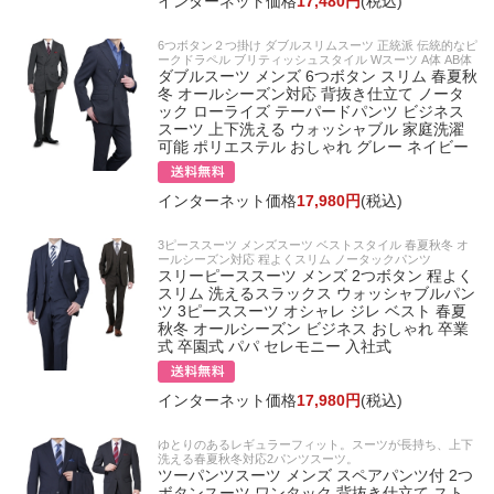
インターネット価格
17,480円
(税込)
6つボタン２つ掛け ダブルスリムスーツ 正統派 伝統的なピ
ークドラペル ブリティッシュスタイル Wスーツ A体 AB体
ダブルスーツ メンズ 6つボタン スリム 春夏秋
冬 オールシーズン対応 背抜き仕立て ノータ
ック ローライズ テーパードパンツ ビジネス
スーツ 上下洗える ウォッシャブル 家庭洗濯
可能 ポリエステル おしゃれ グレー ネイビー
インターネット価格
17,980円
(税込)
3ピーススーツ メンズスーツ ベストスタイル 春夏秋冬 オ
ールシーズン対応 程よくスリム ノータックパンツ
スリーピーススーツ メンズ 2つボタン 程よく
スリム 洗えるスラックス ウォッシャブルパン
ツ 3ピーススーツ オシャレ ジレ ベスト 春夏
秋冬 オールシーズン ビジネス おしゃれ 卒業
式 卒園式 パパ セレモニー 入社式
インターネット価格
17,980円
(税込)
ゆとりのあるレギュラーフィット。スーツが長持ち、上下
洗える春夏秋冬対応2パンツスーツ。
ツーパンツスーツ メンズ スペアパンツ付 2つ
ボタンスーツ ワンタック 背抜き仕立て スト