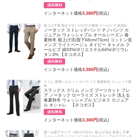
インターネット価格
3,380円
(税込)
裾上げ不要 動きやすいのびのび素材 クールビズ 綿混紡
ノータック ストレッチパンツ チノパンツ カ
ジュアル ウォッシャブル オールシーズン 春
夏秋冬 裾上げ済(股下68cm/73cm) コットン混
メンズ ライトベージュ ネイビー キャメル ク
ールビズ 綿33%/ポリエステル64%/ポリウレ
タン3% 【ネコポス】
インターネット価格
3,380円
(税込)
スリム 美脚シルエット ローライズ 春夏秋冬 ストレッチ素
材
スラックス スリム メンズ ブーツカット フレ
ア ノータック ローライズ ストレッチ 洗える
春夏秋冬 ウォッシャブル ビジネス カジュア
ル オシャレ 【ネコポス】
インターネット価格
3,380円
(税込)
選べる股下サイズ（68cm/73cm）裾上げ済み 裾直し不要
ストレッチチノパンツ ビジネスからカジュアルまでオンオ