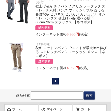
フ対応
裾上げ済み チノパンツ スリム ノータック ス
トレッチ素材 メンズ ウォッシャブル 洗える
春夏秋冬 ビジネス ビジカジ カジュアル オシ
ャレ レングス 裾上げ不要 選べる股下
68cm/73cm スラックス 【ネコポス】
インターネット価格
3,980円
(税込)
【送料無料】
秋冬 コットンパンツ ウエストが最大9cm伸び
る ストレッチパンツ ノータック メンズ 【ネ
コポス】
インターネット価格
4,980円
(税込)
1
商品検索
ホーム
マイページ
カート