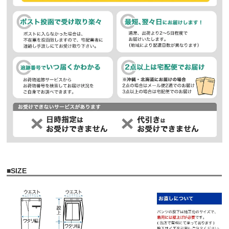
■
SIZE