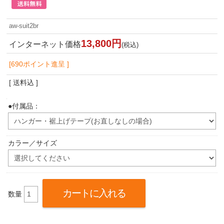
aw-suit2br
13,800円
インターネット価格
(税込)
[690ポイント進呈 ]
[ 送料込 ]
●付属品：
カラー／サイズ
数量