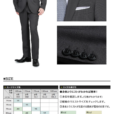
■
SIZE