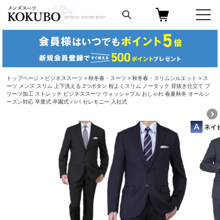
トップページ
>
ビジネススーツ
>
秋冬春・スーツ
>
秋冬春・スリムシルエット
> ス
ーツ メンズ スリム 上下洗える 2つボタン 程よくスリム ノータック 背抜き仕立て プ
リーツ加工 ストレッチ ビジネススーツ ウォッシャブル おしゃれ 春夏秋冬 オールシ
ーズン対応 卒業式 卒園式 パパ セレモニー 入社式