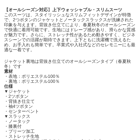
【オールシーズン対応
】
上下ウォッシャブル・スリムスーツ
このスーツは、スタイリッシュなスリムフィットデザインが特徴
で、2つボタンのジャケットとノータックスラックスが洗練された
印象を与えます。背抜き仕立てにより、春夏秋冬のオールシーズン
で快適に着用可能です。生地にはドレープ感があり、滑らかな質感
が魅力です。さらに、ストレッチ性があるため動きやすく、ビジネ
スシーンでの活躍が期待できます。上下ともに洗濯機で洗えるた
め、お手入れも簡単です。卒業式や入社式などのセレモニーにも最
適な一着です。
ジャケット裏地は背抜き仕立てのオールシーズンタイプ（春夏秋
冬）です
素材
・表地：ポリエステル100％
・裏地：ポリエステル100％
仕様
▼ジャケット
・2ツボタン
・背抜き仕立て
・袖4ツボタン
・センターベント
▼スラックス
・ノータック
・膝裏付
・プリーツ加工
・ストレッチ生地