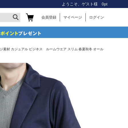
ようこそ、ゲスト様 0pt
会員登録
マイページ
ログイン
ジ素材 カジュアル ビジネス ルームウエア スリム 春夏秋冬 オール