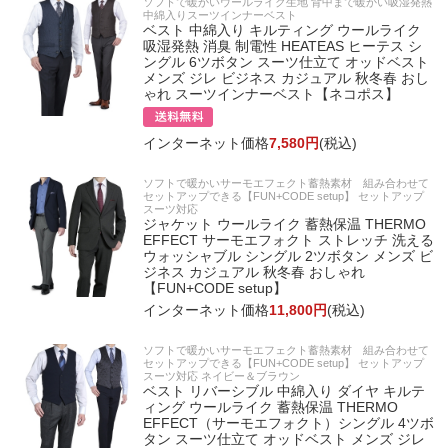
ソフトで暖かいウールライク生地 背中まで暖かい吸湿発熱
中綿入りスーツインナーベスト
ベスト 中綿入り キルティング ウールライク
吸湿発熱 消臭 制電性 HEATEAS ヒーテス シ
ングル 6ツボタン スーツ仕立て オッドベスト
メンズ ジレ ビジネス カジュアル 秋冬春 おし
ゃれ スーツインナーベスト【ネコポス】
インターネット価格
7,580円
(税込)
ソフトで暖かいサーモエフェクト蓄熱素材 組み合わせて
セットアップできる【FUN+CODE setup】 セットアップ
スーツ対応
ジャケット ウールライク 蓄熱保温 THERMO
EFFECT サーモエフォクト ストレッチ 洗える
ウォッシャブル シングル 2ツボタン メンズ ビ
ジネス カジュアル 秋冬春 おしゃれ
【FUN+CODE setup】
インターネット価格
11,800円
(税込)
ソフトで暖かいサーモエフェクト蓄熱素材 組み合わせて
セットアップできる【FUN+CODE setup】 セットアップ
スーツ対応 ネイビー＆ブラウン
ベスト リバーシブル 中綿入り ダイヤ キルテ
ィング ウールライク 蓄熱保温 THERMO
EFFECT（サーモエフォクト）シングル 4ツボ
タン スーツ仕立て オッドベスト メンズ ジレ