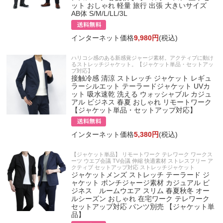
ット おしゃれ 軽量 旅行 出張 大きいサイズ
AB体 S/M/L/LL/3L
インターネット価格
9,980円
(税込)
ハリコシ感のある新感覚ジャージ素材。アクティブに動け
るストレッチジャケット。【ジャケット単品・セットアッ
プ対応】
接触冷感 清涼 ストレッチ ジャケット レギュ
ラーシルエット テーラードジャケット UVカ
ット 吸水速乾 洗える ウォッシャブル カジュ
アル ビジネス 春夏 おしゃれ リモートワーク
【ジャケット単品・セットアップ対応】
インターネット価格
5,380円
(税込)
【ジャケット単品】 リモートワーク テレワーク ワークス
ーツ ウエブ会議 TV会議 伸縮 快適素材 ストレスフリー ア
クティブ セットアップ対応 ストレッチジャケット
ジャケットメンズ ストレッチ テーラード ジ
ャケット ポンチジャージ素材 カジュアル ビ
ジネス ルームウエア スリム 春夏秋冬 オー
ルシーズン おしゃれ 在宅ワーク テレワーク
セットアップ対応 パンツ別売 【ジャケット単
品】