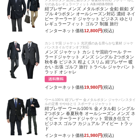
りのあるレギュラーフィット A体/AB体/BB体
紺ブレザー メンズ メタルボタン 金釦 銀釦 ダ
ブル 4つボタン オールシーズン対応 濃紺 ネイ
ビー テーラード ジャケット ビジネス ゆとり
レギュラーフィット ゴルフ 制服 旅行
インターネット価格
12,800円
(税込)
カシミヤ混 ジャケット 光沢感のある滑らかな素材 ジャケ
パンスタイルでオンオフ対応
メンズ ジャケット カシミヤ混紡ウール テー
ラードジャケット メンズ シングル 2つボタン
秋冬春 ビジネス 程よくスリム 紺ブレザー 暖
かい 出張 ゴルフ 旅行 トラベル ジャケパン ト
ラッド オシャレ
インターネット価格
19,980円
(税込)
ウール100％ 紺ブレザー 金メタルボタン ジャケパンスタイ
ルの定番 ややゆとり スポーティジャケット
紺ブレザー ウール100％ 金メタル釦 シングル
2つボタン 春夏秋冬 オールシーズン メンズ ネ
イビー テーラードジャケット 背抜き仕立て
ビジネス ゴルフ カジュアル アイビー トラッ
ド
インターネット価格
21,980円
(税込)