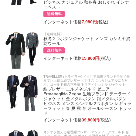
ビジネス カジュアル 秋冬春 おしゃれ インナ
ーベスト
インターネット価格
7,980円
(税込)
【送料無料】
秋冬 2つボタンジャケット メンズ カシミヤ混
紡ウール
インターネット価格
15,800円
(税込)
TRAVELLER (トラベラー) イタリア高級ブランド生地で仕
立てた上質な紺ブレザー ビジネスにもカジュアルにも対
応、ゴールド釦の本格派 トラディショナル ジャケット
紺ブレザー エルメネジルド ゼニア
Ermenegildo Zegna 生地ブランド テーラード
ジャケット 金メタルボタン 銀メタルボタン
ビジネス メンズ シングル 2つボタン レギュラ
ーフィット 春 夏 秋 冬 オールシーズン トラッ
ド
インターネット価格
39,800円
(税込)
オンオフ使える定番紺ブレザー アンティークゴールド 金
メタルボタン 艶消し銀ボタン 春夏秋冬対応 ブレザー ゆと