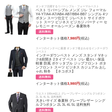
オンオフ活躍するリバーシブル・フォーマルベスト
ベスト リバーシブル メンズ ジレ フォーマル
Y4-Y7/A4-A7/AB4-AB7/BB4-BB7 シングル 4ツ
ボタン スーツ仕立て ジレベスト サイドポケ
ット スーツ ビジネス ビジカジ パーティー セ
レモニー オールシーズン 春夏秋冬
インターネット価格
7,980円
(税込)
スーツのインナーに最適 オンオフ着まわせるインナーダウ
ンベスト
インナーダウンベスト メンズ スタンド Vネッ
ク&前開き 2タイプ ベスト ジレ 暖かい 保温
軽量 防風 ポケッタブル ジップフロント ボタ
ンフロント スーツ ビジネス カジュアル おし
ゃれ 秋冬 【ネコポス】
インターネット価格
3,980円
(税込)
ウエスト100cm以上 グレーブレザー シングル 2つボタン
2L 3L 4L 5L 送料無料
大きいサイズ 春夏秋 グレーブレザー シング
ル 2つボタン 2L 3L 4L 5L 送料無料