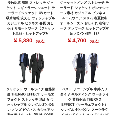
接触冷感 清涼 ストレッチ ジャ
ジャケットメンズ ストレッチ テ
ケット レギュラーシルエット テ
ーラード ジャケット ポンチジャ
ーラードジャケット UVカット
ージ素材 カジュアル ビジネス
吸水速乾 洗える ウォッシャブル
ルームウエア スリム 春夏秋冬
カジュアル ビジネス 春夏 おし
オールシーズン おしゃれ 在宅ワ
ゃれ リモートワーク【ジャケッ
ーク テレワーク セットアップ対
ト単品・セットアップ対
応 パンツ別売 【ジ
¥
5,380
¥
4,700
（税込）
（税込）
ジャケット ウールライク 蓄熱保
ベスト リバーシブル 中綿入り
温 THERMO EFFECT サーモエ
ダイヤ キルティング ウールライ
フォクト ストレッチ 洗える ウ
ク 蓄熱保温 THERMO
ォッシャブル シングル 2ツボタ
EFFECT（サーモエフォクト）
ン メンズ ビジネス カジュアル
シングル 4ツボタン スーツ仕立
秋冬春 おしゃれ【FUN+CODE
て オッドベスト メンズ ジレ ビ