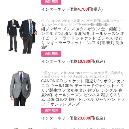
インターネット価格
4,700円
(税込)
紺ブレ オンオフ使える定番ブレザー 着回し抜群 ゴールド
＆シルバーメタルボタン Y体/A体/AB体/BB体/E体
紺ブレザー メンズ メタルボタン 金・銀釦 シ
ングル 2つボタン 春夏秋冬 オールシーズン ネ
イビー テーラード ジャケット ビジネス ゆと
り レギュラーフィット ゴルフ 剣道 審判 制服
旅行
インターネット価格
10,980円
(税込)
上質なイタリア製CANONICOウール100%使用。高級感あ
ふれるジャケットで大人の装いを上品に格上げ。
CANONICO ジャケット 段返り3つボタン カノ
ニコ ウール100％ テーラードジャケット イタ
リア製生地 メタルボタン 紺ブレ シングル 春
夏秋冬 オールシーズン ビジネス 程よくスリ
ム 出張 ゴルフ 旅行 トラベル ジャケパン トラ
ッド オシャレ メンズ
インターネット価格
23,800円
(税込)