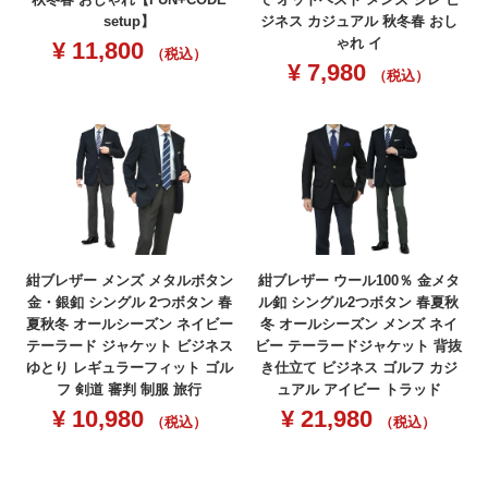
setup】
ジネス カジュアル 秋冬春 おし
ゃれ イ
¥
11,800
（税込）
¥
7,980
（税込）
紺ブレザー メンズ メタルボタン
紺ブレザー ウール100％ 金メタ
金・銀釦 シングル 2つボタン 春
ル釦 シングル2つボタン 春夏秋
夏秋冬 オールシーズン ネイビー
冬 オールシーズン メンズ ネイ
テーラード ジャケット ビジネス
ビー テーラードジャケット 背抜
ゆとり レギュラーフィット ゴル
き仕立て ビジネス ゴルフ カジ
フ 剣道 審判 制服 旅行
ュアル アイビー トラッド
¥
10,980
¥
21,980
（税込）
（税込）