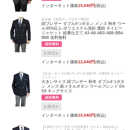
インターネット価格
15,040円
(税込)
あす楽 【当店ロングセラー商品】
紺ブレザー ダブル4つボタン メンズ 秋冬 ウー
ル30%以上-ポリエステル混紡 濃紺 ネイビー
ジャケット 総裏仕立て A3-A8-AB3-AB8-BB4-
BB8 送料無料
在庫切れ
インターネット価格
12,640円
(税込)
【大きいサイズの紺ブレザー】E体4号～E体8号 ネイビー
ジャケット
大きいサイズ 紺ブレザー 秋冬 ダブル4つボタ
ン メンズ 銀メタルボタン ウールブレンド E4-
E8 キングサイズ
在庫切れ
インターネット価格
15,040円
(税込)
【13時までのご注文で当日発送】ウエスト100cm以上