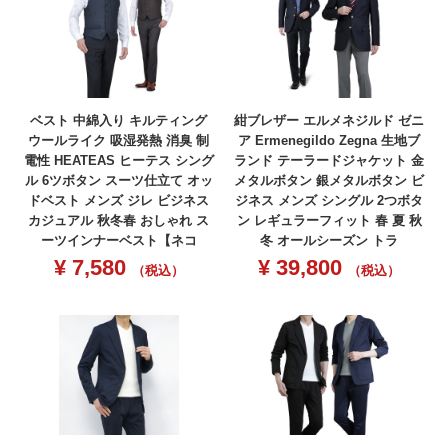
ベスト 中綿入り キルティング
紺ブレザー エルメネジルド ゼニ
ウールライク 吸湿発熱 消臭 制
ア Ermenegildo Zegna 生地ブ
電性 HEATEAS ヒーテス シング
ランド テーラードジャケット 金
ル 6ツボタン スーツ仕立て オッ
メタルボタン 銀メタルボタン ビ
ドベスト メンズ ジレ ビジネス
ジネス メンズ シングル 2つボタ
カジュアル 秋冬春 おしゃれ ス
ン レギュラーフィット 春 夏 秋
ーツインナーベスト【ネコ
冬 オールシーズン トラ
¥
7,580
¥
39,800
（税込）
（税込）