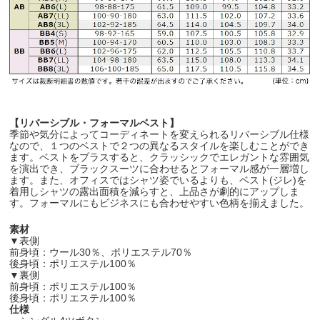
【リバーシブル・フォーマルベスト】
季節や気分によってコーディネートを変えられるリバーシブル仕様
なので、１つのベストで２つの異なるスタイルを楽しむことができ
ます。ベストをプラスすると、クラッシックでエレガントな雰囲気
を演出でき、ブラックスーツに合わせるとフォーマル感が一層増し
ます。また、オフィスではシャツ姿でいるよりも、ベスト(ジレ)を
着用しシャツの露出面積を減らすと、上品さが劇的にアップしま
す。フォーマルにもビジネスにも合わせやすい色柄を揃えました。
素材
▼表側
前身頃：ウール30％、ポリエステル70％
後身頃：ポリエステル100％
▼裏側
前身頃：ポリエステル100％
後身頃：ポリエステル100％
仕様