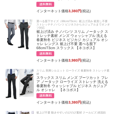
インターネット価格
3,380円
(税込)
選べる股下サイズ（68cm/73cm）裾上げ済み 裾直し不要
ストレッチチノパンツ ビジネスからカジュアルまでオンオ
フ対応
裾上げ済み チノパンツ スリム ノータック ス
トレッチ素材 メンズ ウォッシャブル 洗える
春夏秋冬 ビジネス ビジカジ カジュアル オシ
ャレ レングス 裾上げ不要 選べる股下
68cm/73cm スラックス 【ネコポス】
インターネット価格
3,980円
(税込)
スリム 美脚シルエット ローライズ 春夏秋冬 ストレッチ素
材
スラックス スリム メンズ ブーツカット フレ
ア ノータック ローライズ ストレッチ 洗える
春夏秋冬 ウォッシャブル ビジネス カジュア
ル オシャレ 【ネコポス】
インターネット価格
3,380円
(税込)
裾上げ不要 動きやすいのびのび素材 クールビズ 綿混紡