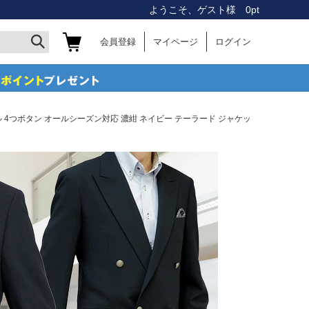
ようこそ、ゲスト様 0pt
会員登録
マイページ
ログイン
ル 4つボタン オールシーズン対応 濃紺 ネイビー テーラード ジャケッ